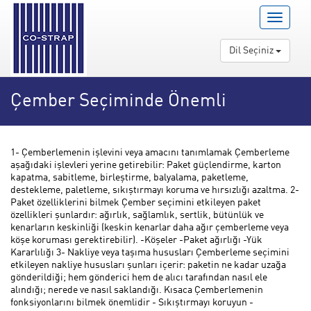
Menü
Aç/Kapa
Dil Seçiniz
Çember Seçiminde Önemli
Faktörler
1- Çemberlemenin işlevini veya amacını tanımlamak Çemberleme
aşağıdaki işlevleri yerine getirebilir: Paket güçlendirme, karton
kapatma, sabitleme, birleştirme, balyalama, paketleme,
destekleme, paletleme, sıkıştırmayı koruma ve hırsızlığı azaltma. 2-
Paket özelliklerini bilmek Çember seçimini etkileyen paket
özellikleri şunlardır: ağırlık, sağlamlık, sertlik, bütünlük ve
kenarların keskinliği (keskin kenarlar daha ağır çemberleme veya
köşe koruması gerektirebilir). -Köşeler -Paket ağırlığı -Yük
Kararlılığı 3- Nakliye veya taşıma hususları Çemberleme seçimini
etkileyen nakliye hususları şunları içerir: paketin ne kadar uzağa
gönderildiği; hem gönderici hem de alıcı tarafından nasıl ele
alındığı; nerede ve nasıl saklandığı. Kısaca Çemberlemenin
fonksiyonlarını bilmek önemlidir - Sıkıştırmayı koruyun -