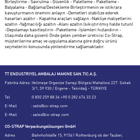
Birleştirme - Savrulma - Güvenlik - Paletleme - Paketleme -
Balyalama - Bağlama/Destekleme Birleştirmenin ve istikrara
kavuşturmanın önemini anlayın -Demetleri stabilize ederek
hasarları azaltır - Kapatma araçları sağlayın -Nakliye maliyetlerini
azaltın -Yağmacılığı azaltın -Alanı azaltın (sıkıştırılmış halde tutun)
-Depolamayı basitleştirin -Paketleme -İşlemleri hızlandırın -
Ulaşımda daha güvenli Önde gelen çember üreticisi Co-Strap,
müşterilerine amaç ve uygulama alanına göre doğru ürünü
seçmelerini konusunda yönlendirme sağlamaktadır.
TT ENDUSTRIYEL AMBALAJ MAKINE SAN.TIC.A.Ş.
Fabrika Adres
:
Velimeşe Organize Sanayi Bölgesi Mahallesi 227. Sokak
3/1, 59 930 / Ergene - Tekirdağ - TÜRKİYE
Tel
:
0 850 259 88 36 +90 0 282 674 33 23
E-Mail
:
satis@co-strap.com
E-Mail
:
sales@co-strap.com
CO-STRAP Verpackungslösungen GmbH
Adres
:
Bahnhofstaße 15, 91541 Rothenburg ob der Tauber,