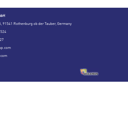
mbH
, 91541 Rothenburg ob der Tauber, Germany
0524
 27
ap.com
.com