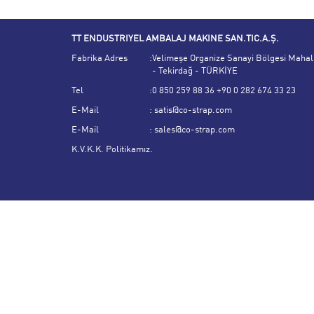
TT ENDUSTRIYEL AMBALAJ MAKINE SAN.TIC.A.Ş.
Fabrika Adres
:
Velimeşe Organize Sanayi Bölgesi Mahall
- Tekirdağ - TÜRKİYE
Tel
:
0 850 259 88 36 +90 0 282 674 33 23
E-Mail
:
satis@co-strap.com
E-Mail
:
sales@co-strap.com
K.V.K.K. Politikamız.