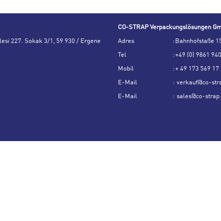
CO-STRAP Verpackungslösungen G
esi 227. Sokak 3/1, 59 930 / Ergene
Adres
:
Bahnhofstaße 15
Tel
:
+49 (0) 9861 94
Mobil
:
+ 49 173 569 17
E-Mail
:
verkauf@co-str
E-Mail
:
sales@co-strap