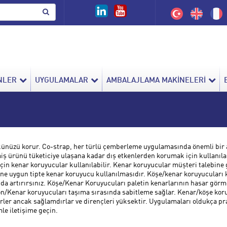
NLER
UYGULAMALAR
AMBALAJLAMA MAKİNELERİ
künüzü korur. Co-strap, her türlü çemberleme uygulamasında önemli bir 
ş ürünü tüketiciye ulaşana kadar dış etkenlerden korumak için kullanıla
n kenar koruyucular kullanılabilir. Kenar koruyucular müşteri talebine g
rüne uygun tipte kenar koruyucu kullanılmasıdır. Köşe/kenar koruyucuları
da artırırsınız. Köşe/Kenar Koruyucuları paletin kenarlarının hasar görm
n/Kenar koruyucuları taşıma sırasında sabitleme sağlar. Kenar/köşe koruyu
ler ancak sağlamdırlar ve dirençleri yüksektir. Uygulamaları oldukça prati
mle iletişime geçin.