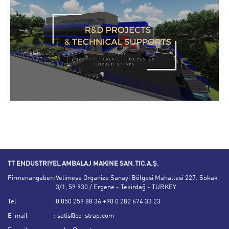
TT ENDUSTRIYEL AMBALAJ MAKINE SAN.TIC.A.Ş.
Firmenangaben
:
Velimeşe Organize Sanayi Bölgesi Mahallesi 227. Sokak
3/1, 59 930 / Ergene - Tekirdağ - TURKEY
Tel
:
0 850 259 88 36 +90 0 282 674 33 23
E-mail
:
satis@co-strap.com