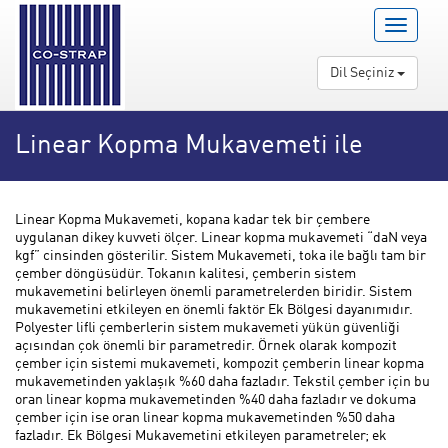
Menü
Aç/Kapa
Dil Seçiniz
Linear Kopma Mukavemeti ile
Sistem Mukavemeti Arasındaki
Linear Kopma Mukavemeti, kopana kadar tek bir çembere
uygulanan dikey kuvveti ölçer. Linear kopma mukavemeti “daN veya
Fark
kgf” cinsinden gösterilir. Sistem Mukavemeti, toka ile bağlı tam bir
çember döngüsüdür. Tokanın kalitesi, çemberin sistem
mukavemetini belirleyen önemli parametrelerden biridir. Sistem
mukavemetini etkileyen en önemli faktör Ek Bölgesi dayanımıdır.
Polyester lifli çemberlerin sistem mukavemeti yükün güvenliği
açısından çok önemli bir parametredir. Örnek olarak kompozit
çember için sistemi mukavemeti, kompozit çemberin linear kopma
mukavemetinden yaklaşık %60 daha fazladır. Tekstil çember için bu
oran linear kopma mukavemetinden %40 daha fazladır ve dokuma
çember için ise oran linear kopma mukavemetinden %50 daha
fazladır. Ek Bölgesi Mukavemetini etkileyen parametreler; ek