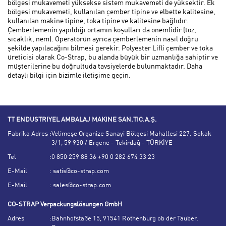
bölgesi mukavemeti yüksekse sistem mukavemeti de yüksektir. Ek
bölgesi mukavemeti, kullanılan çember tipine ve elbette kalitesine,
kullanılan makine tipine, toka tipine ve kalitesine bağlıdır.
Çemberlemenin yapıldığı ortamın koşulları da önemlidir (toz,
sıcaklık, nem). Operatörün ayrıca çemberlemenin nasıl doğru
şekilde yapılacağını bilmesi gerekir. Polyester Lifli çember ve toka
üreticisi olarak Co-Strap, bu alanda büyük bir uzmanlığa sahiptir ve
müşterilerine bu doğrultuda tavsiyelerde bulunmaktadır. Daha
detaylı bilgi için bizimle iletişime geçin.
TT ENDUSTRIYEL AMBALAJ MAKINE SAN.TIC.A.Ş.
Fabrika Adres
:
Velimeşe Organize Sanayi Bölgesi Mahallesi 227. Sokak
3/1, 59 930 / Ergene - Tekirdağ - TÜRKİYE
Tel
:
0 850 259 88 36 +90 0 282 674 33 23
E-Mail
:
satis@co-strap.com
E-Mail
:
sales@co-strap.com
CO-STRAP Verpackungslösungen GmbH
Adres
:
Bahnhofstaße 15, 91541 Rothenburg ob der Tauber,