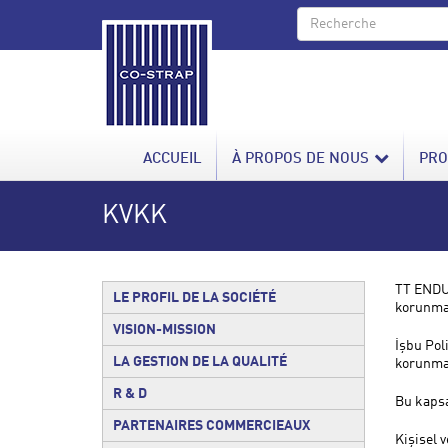
ACCUEIL
À PROPOS DE NOUS
PRO
KVKK
TT ENDUS
LE PROFIL DE LA SOCIÉTÉ
korunmas
VISION-MISSION
İşbu Pol
LA GESTION DE LA QUALITÉ
korunmas
R & D
Bu kapsa
PARTENAIRES COMMERCIEAUX
Kişisel 