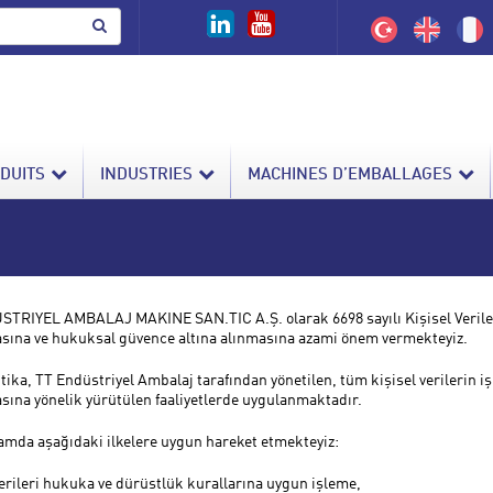
DUITS
INDUSTRIES
MACHINES D’EMBALLAGES
TRIYEL AMBALAJ MAKINE SAN.TIC A.Ş. olarak 6698 sayılı Kişisel Veriler
ına ve hukuksal güvence altına alınmasına azami önem vermekteyiz.
itika, TT Endüstriyel Ambalaj tarafından yönetilen, tüm kişisel verilerin 
ına yönelik yürütülen faaliyetlerde uygulanmaktadır.
mda aşağıdaki ilkelere uygun hareket etmekteyiz:
verileri hukuka ve dürüstlük kurallarına uygun işleme,