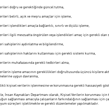
verileri doğru ve gerektiğinde güncel tutma,
erileri belirli, açık ve meşru amaçlar için işleme,
erileri işlendikleri amaçla bağlantılı, sınırlı ve ölçülü işleme,
verileri ilgili mevzuatta öngörülen veya işlendikleri amaç için gerekli ola
veri sahiplerini aydınlatma ve bilgilendirme,
veri sahiplerinin haklarını kullanması için gerekli sistemi kurma,
verilerin muhafazasında gerekli tedbirleri alma,
verilerin işleme amacının gereklilikleri doğrultusunda üçüncü kişilere ak
melerine uygun davranma,
elikli kişisel verilerin işlenmesine ve korunmasına gerekli hassasiyeti gö
çle, İnsan Kaynakları Departmanı olarak, Kişisel Verilerin korunması için tü
ğun sağlanması amacıyla çalışanların farkındalığının sağlanması için çal
uyum süreçleri işletilmekte ve gerekli düzenlemeler yapılmaktadır.