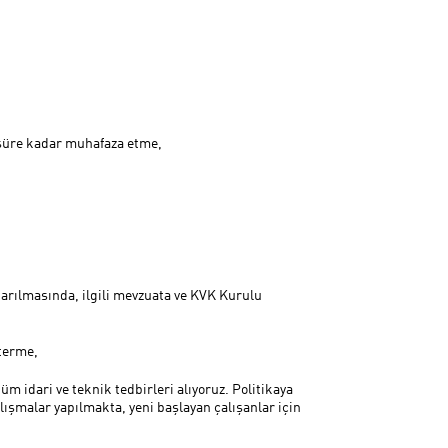
n süre kadar muhafaza etme,
tarılmasında, ilgili mevzuata ve KVK Kurulu
sterme,
m idari ve teknik tedbirleri alıyoruz. Politikaya
ışmalar yapılmakta, yeni başlayan çalışanlar için