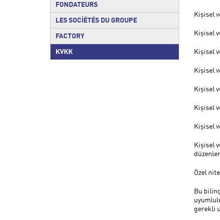
FONDATEURS
Kişisel 
LES SOCİÉTÉS DU GROUPE
Kişisel v
FACTORY
KVKK
Kişisel v
Kişisel 
Kişisel 
Kişisel 
Kişisel 
Kişisel 
düzenle
Özel nit
Bu bilin
uyumlulu
gerekli 